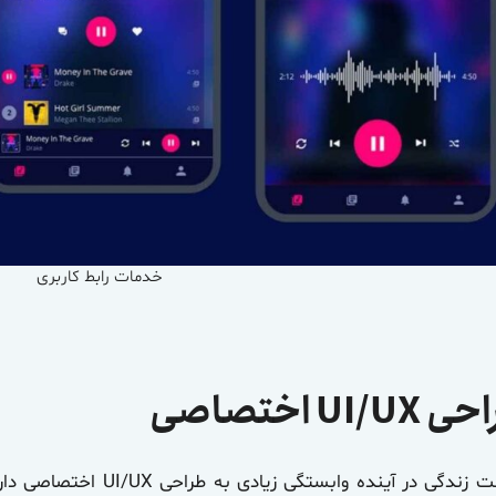
خدمات رابط کاربری
UI/U اختصاصی
 زندگی در آینده وابستگی زیادی به
طراحی UI/UX اختصاصی
دار