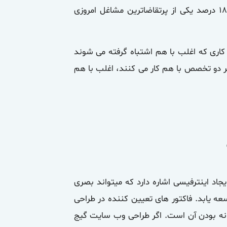
UX و UI انجام شده نشان می دهد که این مهارت ها با رشد سالانه 18 درصد یکی از پرتقاضاترین مشاغل امروزی
ری که اغلب با هم اشتباه گرفته می شوند
ر دو تخصص با هم کار می کنند، اغلب با هم
کاربری یا User Interface به ایجاد اینترفیسی اشاره دارد که میتواند بصری
 زبان های برنامه نویسی مانند HTML، CSS یا javascript توسعه یابد. فاکتور های تعیین کننده در طراحی
نه بودن آن است. اگر طراحی وب سایت گیج