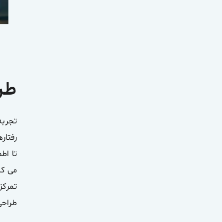
طرا
تا اط
می کن
طراحی UX مدیریت فرآیندها و اقدامات انجام شده توسط کارب