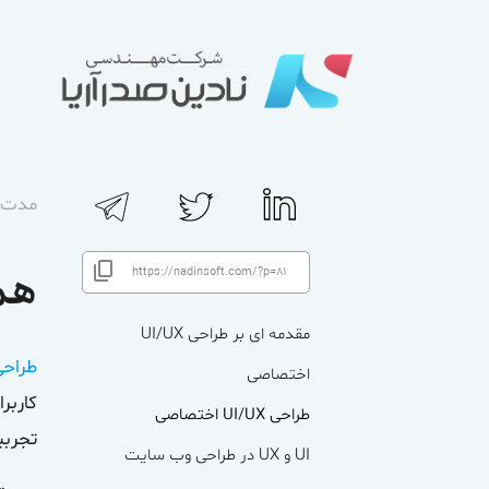
مدت زم
همه 
مقدمه ای بر طراحی UI/UX
طراحی UI/UX اخ
اختصاصی
کاربر
طراحی UI/UX اختصاصی
تجربی
UI
و
UX
در طراحی وب سایت