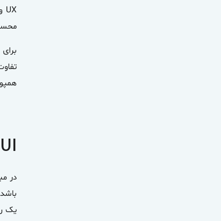
محسو
برای 
تفاوت
همپوش
UI
در م
یک را