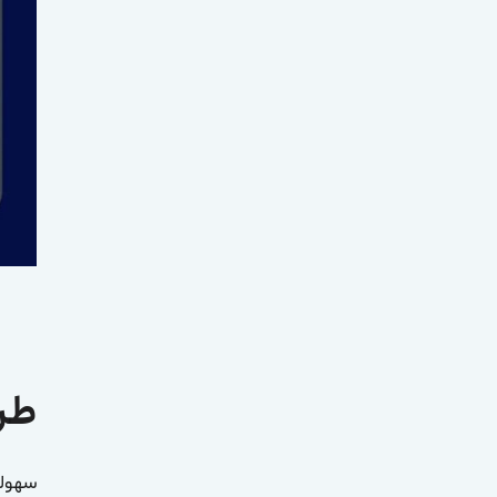
طراحی X
سهولت