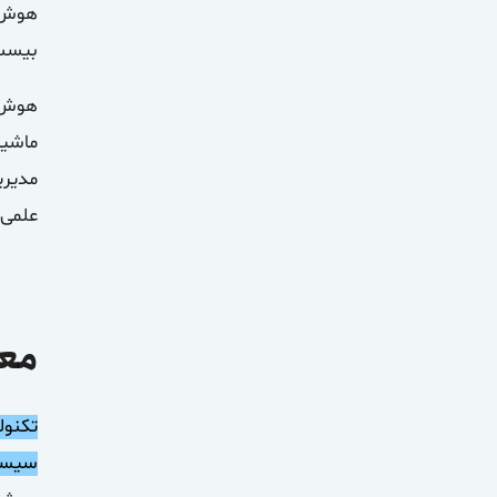
هوش م
بیست 
مدیری
علمی 
معرفی ۶ تکنو
سیستم