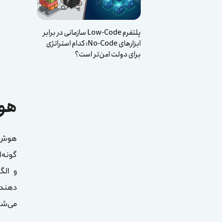
پلتفرم Low-Code سازمانی در برابر
ابزارهای No-Code؛ کدام استراتژی
برای دولت امن‌تر است؟
هو
و الگ
دهند،
می‌شو