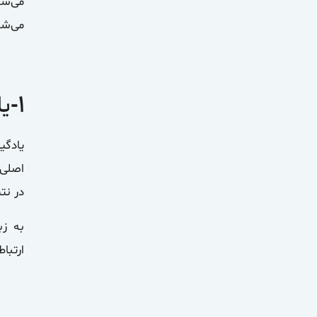
می‌شو
می‌شوند. در پا
۱-
یا
یادگی
اصلی 
در نت
به زب
ارتبا