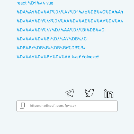
react-%D9%88-vue-
%DA%A9%D8%AF%D8%A7%D9%85%DB%8C%DA%A9-
%D8%A7%D9%86%D8%AA%D8%AE%D8%A7%D8%A8-
%D8%A8%D9%87%D8%AA%D8%B1%DB%8C-
%D8%A8%D8%B1%D8%A7%DB%8C-
%DB%B2%DB%B0%DB%B2%DB%B0-
%D8%A7%D8%B3%D8%AA-k0s44olxezc6