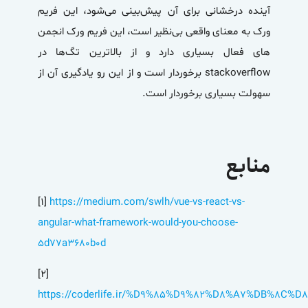
آینده درخشانی برای آن پیش‌بینی می‌شود، این فریم
ورک به معنای واقعی بی‌نظیر است، این فریم ورک انجمن
های فعال بسیاری دارد و از بالاترین تگ‌ها در
stackoverflow برخوردار است و از این رو یادگیری آن از
سهولت بسیاری برخوردار است.
منابع
[۱]
https://medium.com/swlh/vue-vs-react-vs-
angular-what-framework-would-you-choose-
5d77a3680b0d
[۲]
https://coderlife.ir/%D9%85%D9%82%D8%A7%DB%8C%