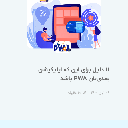
11 دلیل برای این که اپلیکیشن
بعدی‌تان PWA باشد
۲۹ آبان ۱۴۰۰
۱۸ دقیقه
access_time