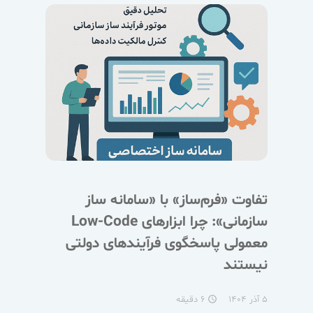
تفاوت «فرم‌ساز» با «سامانه ساز
سازمانی»: چرا ابزارهای Low-Code
معمولی پاسخگوی فرآیندهای دولتی
نیستند
۵ آذر ۱۴۰۴
۶ دقیقه
access_time