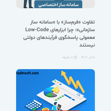
تفاوت «فرم‌ساز» با «سامانه ساز
سازمانی»: چرا ابزارهای Low-Code
معمولی پاسخگوی فرآیندهای دولتی
نیستند
۵ آذر ۱۴۰۴
۶ دقیقه
access_time